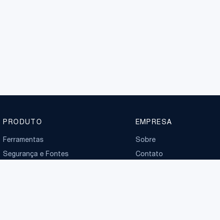
PRODUTO
EMPRESA
Ferramentas
Sobre
Segurança e Fontes
Contato
Planos
Boletim normativo