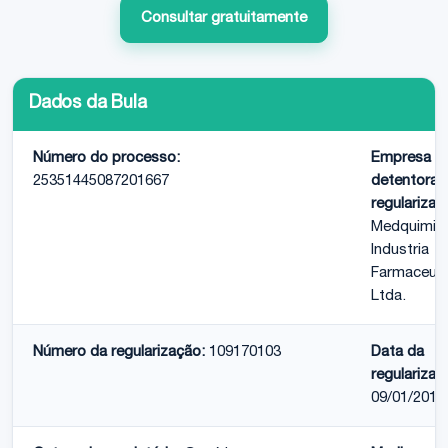
Consultar gratuitamente
Dados da Bula
Número do processo:
Empresa
25351445087201667
detentora 
regularizaç
Medquimic
Industria
Farmaceuti
Ltda.
Número da regularização:
109170103
Data da
regularizaç
09/01/2017