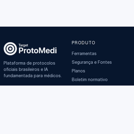
PRODUTO
Ferramentas
Segurança e Fontes
Plataforma de protocolos
oficiais brasileiros e IA
Planos
fundamentada para médicos.
Boletim normativo
EMPRESA
TERMOS
Sobre
Política de Privacidade
Contato
Termos de Uso
LGPD