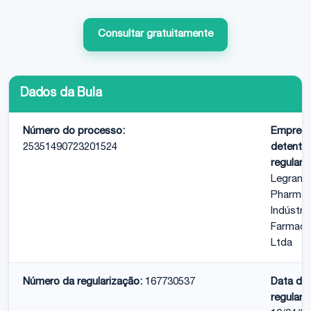
Consultar gratuitamente
Dados da Bula
Número do processo:
Empres
25351490723201524
detento
regulari
Legrand
Pharma
Indústria
Farmacê
Ltda
Número da regularização:
167730537
Data da
regulari