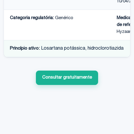
10/04/2
Categoria regulatória:
Genérico
Medica
de refer
Hyzaar
Princípio ativo:
Losartana potássica, hidroclorotiazida
Consultar gratuitamente