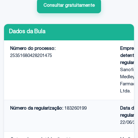
Consultar gratuitamente
Dados da Bula
Número do processo:
Empres
25351680428201475
detento
regulari
Sanofi
Medley
Farmacê
Ltda.
Número da regularização:
183260199
Data da
regulari
22/06/2