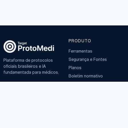
PRODUTO
Ferramentas
Segurança e Fontes
Plataforma de protocolos
oficiais brasileiros e IA
Planos
fundamentada para médicos.
Boletim normativo
EMPRESA
TERMOS
Sobre
Política de Privacidade
Contato
Termos de Uso
LGPD