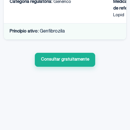
Categoria regulatória:
Genérico
Medica
de refer
Lopid
Princípio ativo:
Genfibrozila
Consultar gratuitamente