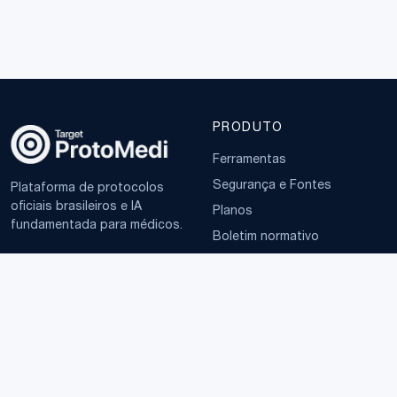
PRODUTO
Ferramentas
Segurança e Fontes
Plataforma de protocolos
oficiais brasileiros e IA
Planos
fundamentada para médicos.
Boletim normativo
EMPRESA
TERMOS
Sobre
Política de Privacidade
Contato
Termos de Uso
LGPD