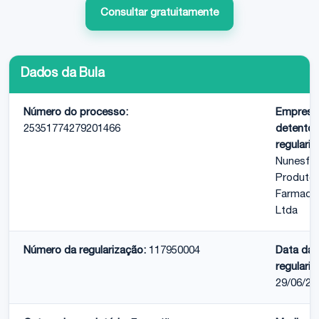
Consultar gratuitamente
Dados da Bula
Número do processo:
Empresa
25351774279201466
detentor
regulariz
Nunesfa
Produto
Farmace
Ltda
Número da regularização:
117950004
Data da
regulariz
29/06/20