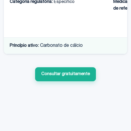
Categoria regulatória:
Específico
Medicam
de referê
Princípio ativo:
Carbonato de cálcio
Consultar gratuitamente