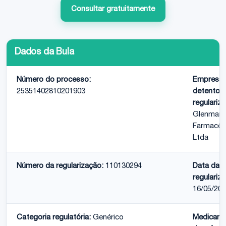
Consultar gratuitamente
Dados da Bula
Número do processo:
Empresa
25351402810201903
detentora
regulariz
Glenmark
Farmacêu
Ltda
Número da regularização:
110130294
Data da
regulariz
16/05/20
Categoria regulatória:
Genérico
Medicam