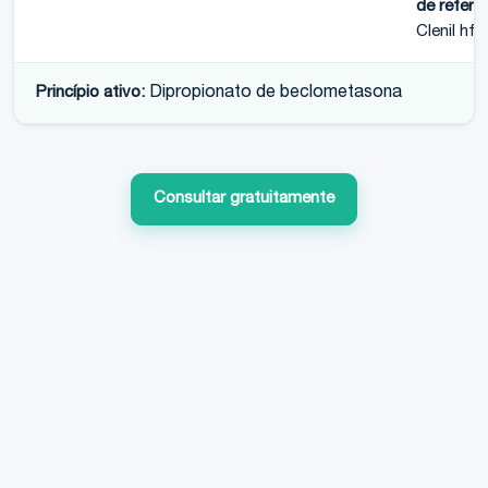
de referên
Clenil hfa
Princípio ativo:
Dipropionato de beclometasona
Consultar gratuitamente