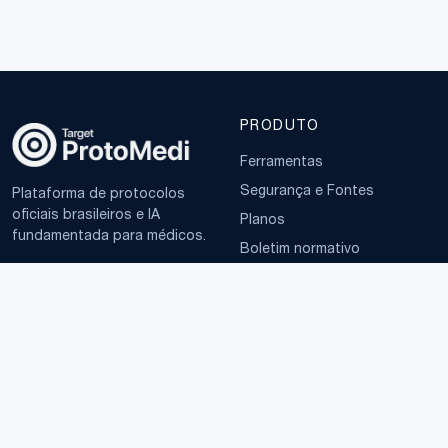
PRODUTO
Ferramentas
Segurança e Fontes
Plataforma de protocolos
oficiais brasileiros e IA
Planos
fundamentada para médicos.
Boletim normativo
EMPRESA
TERMOS
Sobre
Política de Privacidade
Contato
Termos de Uso
LGPD