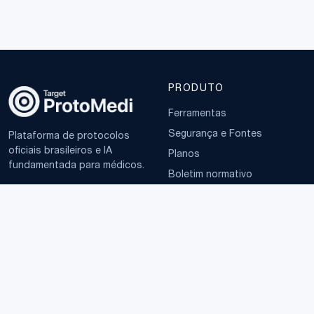
PRODUTO
Ferramentas
Segurança e Fontes
Plataforma de protocolos
oficiais brasileiros e IA
Planos
fundamentada para médicos.
Boletim normativo
EMPRESA
TERMOS
Sobre
Política de Privacidade
Contato
Termos de Uso
LGPD