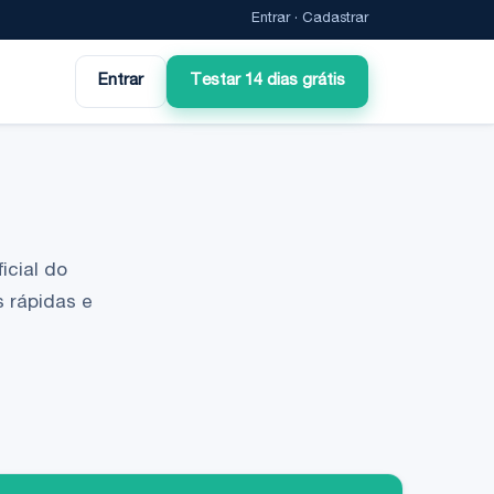
Entrar
·
Cadastrar
Entrar
Testar 14 dias grátis
icial do
 rápidas e