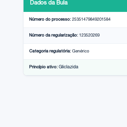
Dados da Bula
Número do processo:
25351479849201584
Número da regularização:
123520269
Categoria regulatória:
Genérico
Princípio ativo:
Gliclazida