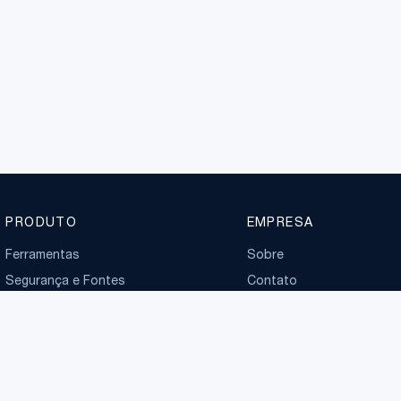
PRODUTO
EMPRESA
Ferramentas
Sobre
Segurança e Fontes
Contato
Planos
Boletim normativo