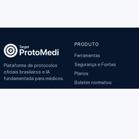
PRODUTO
Ferramentas
Segurança e Fontes
Plataforma de protocolos
oficiais brasileiros e IA
Planos
fundamentada para médicos.
Boletim normativo
EMPRESA
TERMOS
Sobre
Política de Privacidade
Contato
Termos de Uso
LGPD