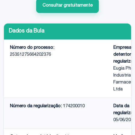
Consultar gratuitamente
Dados da Bula
Número do processo:
Empresa
25351275664202376
detentora
regulariza
Eugia Pha
Industria
Farmaceut
Ltda
Número da regularização:
174200010
Data da
regulariza
05/06/202