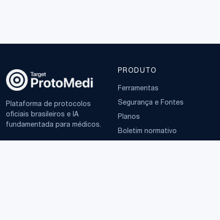
PRODUTO
Ferramentas
Segurança e Fontes
Plataforma de protocolos
oficiais brasileiros e IA
Planos
fundamentada para médicos.
Boletim normativo
EMPRESA
TERMOS
Sobre
Política de Privacidade
Contato
Termos de Uso
LGPD