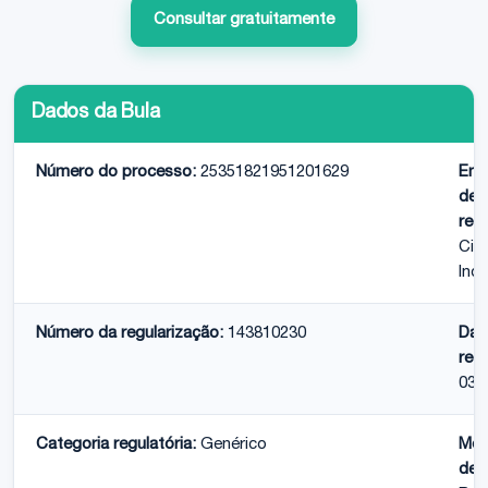
Consultar gratuitamente
Dados da Bula
Número do processo:
25351821951201629
Emp
det
regu
Cim
Indu
Número da regularização:
143810230
Dat
regu
03/
Categoria regulatória:
Genérico
Med
de r