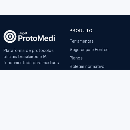
PRODUTO
Ferramentas
Segurança e Fontes
Plataforma de protocolos
oficiais brasileiros e IA
Planos
fundamentada para médicos.
Boletim normativo
EMPRESA
TERMOS
Sobre
Política de Privacidade
Contato
Termos de Uso
LGPD