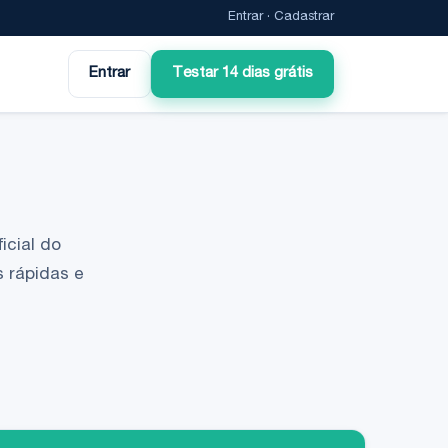
Entrar
·
Cadastrar
Entrar
Testar 14 dias grátis
icial do
 rápidas e