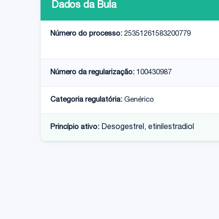
Dados da Bula
Número do processo:
25351261583200779
Número da regularização:
100430987
Categoria regulatória:
Genérico
Princípio ativo:
Desogestrel, etinilestradiol