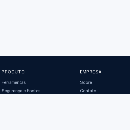
PRODUTO
EMPRESA
Ferramentas
Sobre
Segurança e Fontes
Contato
Planos
Boletim normativo