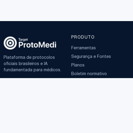
PRODUTO
Ferramentas
Segurança e Fontes
Plataforma de protocolos
oficiais brasileiros e IA
Planos
fundamentada para médicos.
Boletim normativo
EMPRESA
TERMOS
Sobre
Política de Privacidade
Contato
Termos de Uso
LGPD