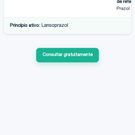
de referê
Prazol
Princípio ativo:
Lansoprazol
Consultar gratuitamente