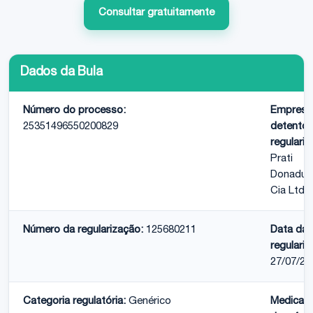
Consultar gratuitamente
Dados da Bula
Número do processo:
Empresa
25351496550200829
detentor
regulariz
Prati
Donaduz
Cia Ltda
Número da regularização:
125680211
Data da
regulariz
27/07/20
Categoria regulatória:
Genérico
Medicam