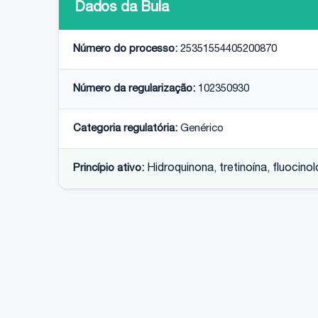
Dados da Bula
Número do processo:
25351554405200870
Número da regularização:
102350930
Categoria regulatória:
Genérico
Princípio ativo:
Hidroquinona, tretinoína, fluocino