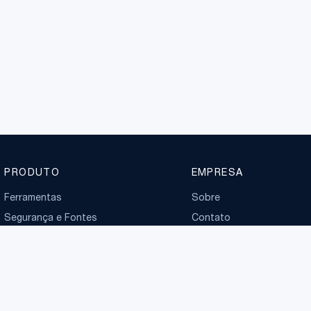
PRODUTO
EMPRESA
Ferramentas
Sobre
Segurança e Fontes
Contato
Planos
Boletim normativo