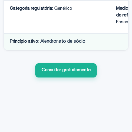
Categoria regulatória:
Genérico
Medica
de refer
Fosama
Princípio ativo:
Alendronato de sódio
Consultar gratuitamente