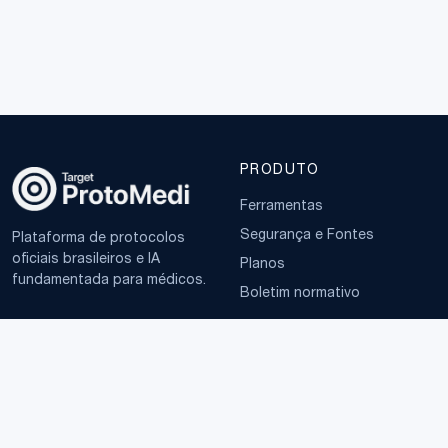
PRODUTO
Ferramentas
Segurança e Fontes
Plataforma de protocolos
oficiais brasileiros e IA
Planos
fundamentada para médicos.
Boletim normativo
EMPRESA
TERMOS
Sobre
Política de Privacidade
Contato
Termos de Uso
LGPD