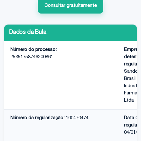
Consultar gratuitamente
Dados da Bula
Número do processo:
Empres
25351758746200861
detento
regulari
Sandoz
Brasil
Indústri
Farmacê
Ltda
Número da regularização:
100470474
Data da
regulari
04/01/2