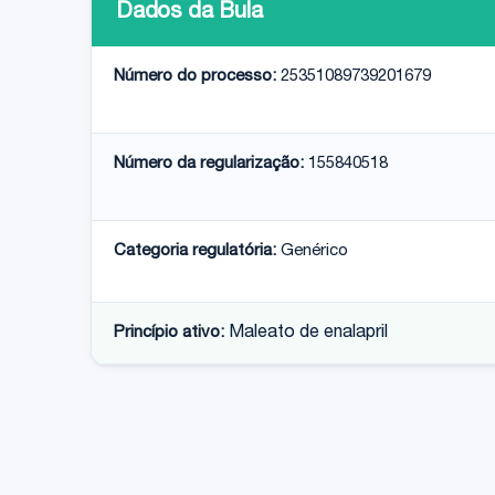
Dados da Bula
Número do processo:
25351089739201679
Número da regularização:
155840518
Categoria regulatória:
Genérico
Princípio ativo:
Maleato de enalapril