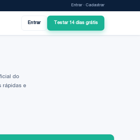
Entrar
·
Cadastrar
Entrar
Testar 14 dias grátis
icial do
 rápidas e