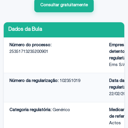
Consultar gratuitamente
Dados da Bula
Número do processo:
Empresa
25351713235200901
detentora
regulariz
Ems S/A
Número da regularização:
102351019
Data da
regulariz
22/02/20
Categoria regulatória:
Genérico
Medicam
de referên
Actos