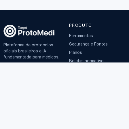
PRODUTO
Ferramentas
Segurança e Fontes
Plataforma de protocolos
oficiais brasileiros e IA
Planos
fundamentada para médicos.
Boletim normativo
EMPRESA
TERMOS
Sobre
Política de Privacidade
Contato
Termos de Uso
LGPD
© 2025–2026 ProtoMedi · CNPJ 65.126.640/0001-98