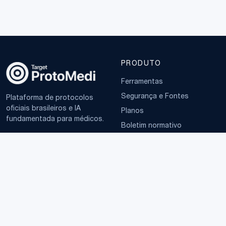
PRODUTO
Ferramentas
Segurança e Fontes
Plataforma de protocolos
oficiais brasileiros e IA
Planos
fundamentada para médicos.
Boletim normativo
EMPRESA
TERMOS
Sobre
Política de Privacidade
Contato
Termos de Uso
LGPD