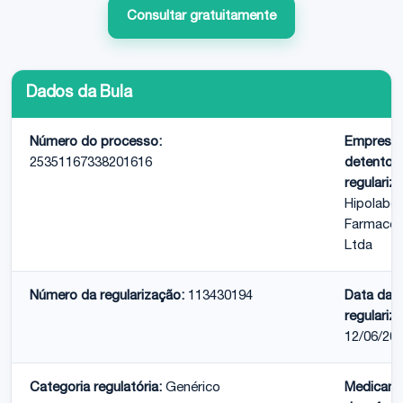
Consultar gratuitamente
Dados da Bula
Número do processo:
Empresa
25351167338201616
detentor
regulariz
Hipolabor
Farmaceu
Ltda
Número da regularização:
113430194
Data da
regulariz
12/06/20
Categoria regulatória:
Genérico
Medicam