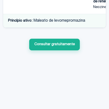
de referê
Neozine
Princípio ativo:
Maleato de levomepromazina
Consultar gratuitamente