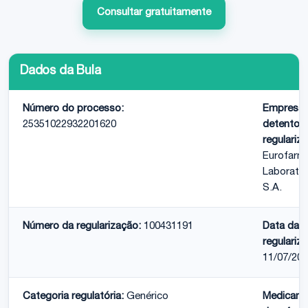
Consultar gratuitamente
Dados da Bula
Número do processo:
Empresa
25351022932201620
detentora
regulariz
Eurofarm
Laboratór
S.A.
Número da regularização:
100431191
Data da
regulariz
11/07/20
Categoria regulatória:
Genérico
Medicam