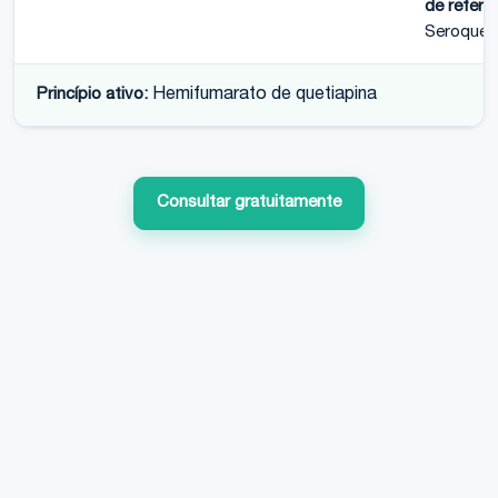
de referên
Seroquel
Princípio ativo:
Hemifumarato de quetiapina
Consultar gratuitamente