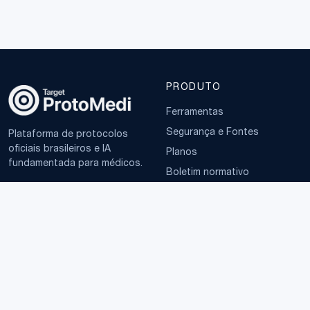
PRODUTO
Ferramentas
Segurança e Fontes
Plataforma de protocolos
oficiais brasileiros e IA
Planos
fundamentada para médicos.
Boletim normativo
EMPRESA
TERMOS
Sobre
Política de Privacidade
Contato
Termos de Uso
LGPD