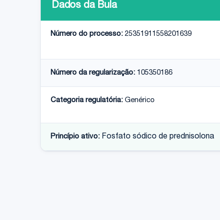
Dados da Bula
Número do processo:
25351911558201639
Número da regularização:
105350186
Categoria regulatória:
Genérico
Princípio ativo:
Fosfato sódico de prednisolona