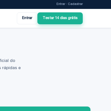
Entrar
·
Cadastrar
Entrar
Testar 14 dias grátis
icial do
 rápidas e