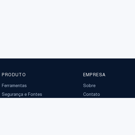
PRODUTO
EMPRESA
Ferramentas
Sobre
Segurança e Fontes
Contato
Planos
Boletim normativo