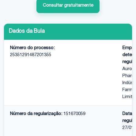
Consultar gratuitamente
Dados da Bula
Número do processo:
Empre
25351291487201355
detent
regula
Aurob
Pharm
Indúst
Farma
Limita
Número da regularização:
151670059
Data 
regula
27/01/