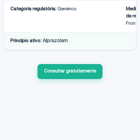
Categoria regulatória:
Genérico
Medic
de ref
Fronta
Princípio ativo:
Alprazolam
Consultar gratuitamente