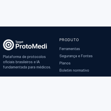
PRODUTO
Ferramentas
Segurança e Fontes
Plataforma de protocolos
oficiais brasileiros e IA
Planos
fundamentada para médicos.
Boletim normativo
EMPRESA
TERMOS
Sobre
Política de Privacidade
Contato
Termos de Uso
LGPD