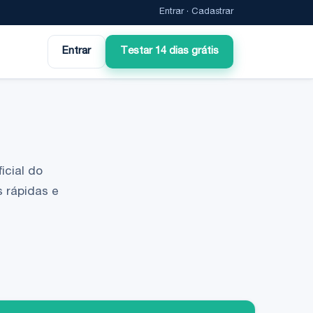
Entrar
·
Cadastrar
Entrar
Testar 14 dias grátis
icial do
 rápidas e