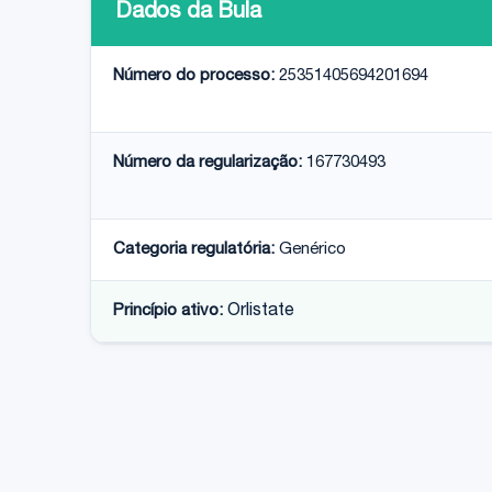
Dados da Bula
Número do processo:
25351405694201694
Número da regularização:
167730493
Categoria regulatória:
Genérico
Princípio ativo:
Orlistate