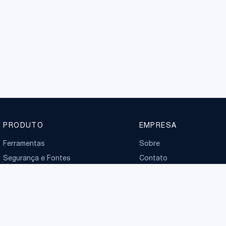
PRODUTO
EMPRESA
Ferramentas
Sobre
Segurança e Fontes
Contato
Planos
Boletim normativo