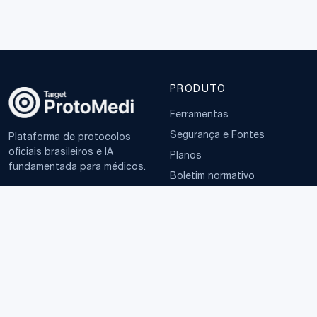
PRODUTO
Ferramentas
Segurança e Fontes
Plataforma de protocolos
oficiais brasileiros e IA
Planos
fundamentada para médicos.
Boletim normativo
EMPRESA
TERMOS
Sobre
Política de Privacidade
Contato
Termos de Uso
LGPD