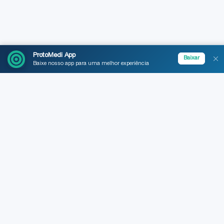
ProtoMedi App
Baixar
Baixe nosso app para uma melhor experiência
PRODUTO
Ferramentas
Segurança e Fontes
Plataforma de protocolos
oficiais brasileiros e IA
Planos
fundamentada para médicos.
Boletim normativo