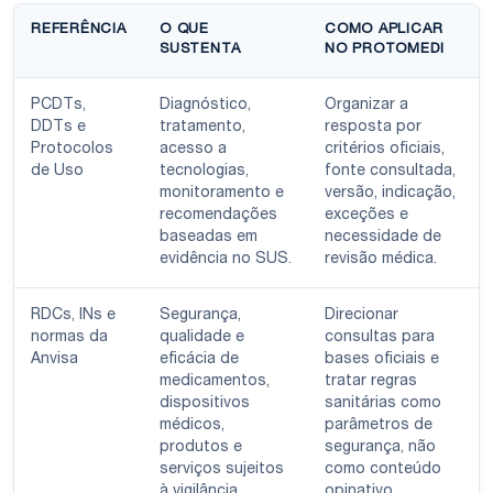
REFERÊNCIA
O QUE
COMO APLICAR
SUSTENTA
NO PROTOMEDI
PCDTs,
Diagnóstico,
Organizar a
DDTs e
tratamento,
resposta por
Protocolos
acesso a
critérios oficiais,
de Uso
tecnologias,
fonte consultada,
monitoramento e
versão, indicação,
recomendações
exceções e
baseadas em
necessidade de
evidência no SUS.
revisão médica.
RDCs, INs e
Segurança,
Direcionar
normas da
qualidade e
consultas para
Anvisa
eficácia de
bases oficiais e
medicamentos,
tratar regras
dispositivos
sanitárias como
médicos,
parâmetros de
produtos e
segurança, não
serviços sujeitos
como conteúdo
à vigilância
opinativo.