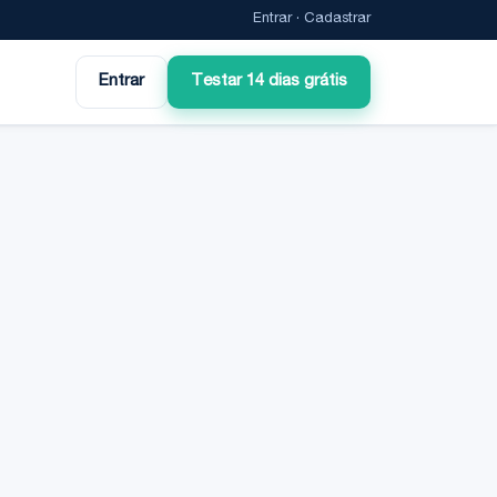
Entrar
·
Cadastrar
Entrar
Testar 14 dias grátis