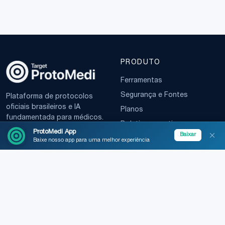
PRODUTO
Ferramentas
Segurança e Fontes
Plataforma de protocolos
oficiais brasileiros e IA
Planos
fundamentada para médicos.
Boletim normativo
ProtoMedi App
Baixar
Baixe nosso app para uma melhor experiência
EMPRESA
TERMOS
Sobre
Política de Privacidade
Contato
Termos de Uso
LGPD