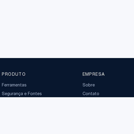
PRODUTO
EMPRESA
Ferramentas
Sobre
Segurança e Fontes
Contato
Planos
Boletim normativo