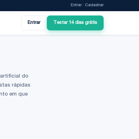
Entrar
·
Cadastrar
Entrar
Testar 14 dias grátis
rtificial do
stas rápidas
ento em que