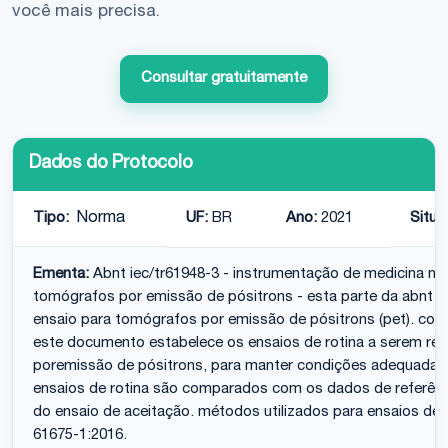
você mais precisa.
Consultar gratuitamente
Dados do Protocolo
Tipo:
Norma
UF:
BR
Ano:
2021
Situa
Ementa:
Abnt iec/tr61948-3 - instrumentação de medicina nuc
tomógrafos por emissão de pósitrons - esta parte da abnt i
ensaio para tomógrafos por emissão de pósitrons (pet). como
este documento estabelece os ensaios de rotina a serem rea
poremissão de pósitrons, para manter condições adequadas 
ensaios de rotina são comparados com os dados de referênc
do ensaio de aceitação. métodos utilizados para ensaios de a
61675-1:2016.