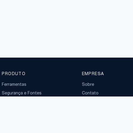
PRODUTO
EMPRESA
Ferramentas
Sobre
Segurança e Fontes
Contato
Planos
Boletim normativo