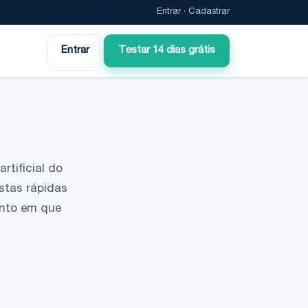
Entrar
·
Cadastrar
Entrar
Testar 14 dias grátis
rtificial do
stas rápidas
ento em que