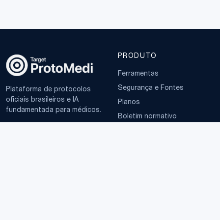
PRODUTO
Ferramentas
Segurança e Fontes
Plataforma de protocolos
oficiais brasileiros e IA
Planos
fundamentada para médicos.
Boletim normativo
EMPRESA
TERMOS
Sobre
Política de Privacidade
Contato
Termos de Uso
LGPD