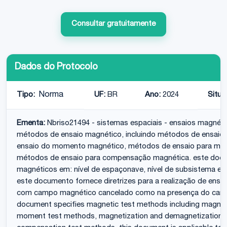
Consultar gratuitamente
Dados do Protocolo
Tipo:
Norma
UF:
BR
Ano:
2024
Situa
Ementa:
Nbriso21494 - sistemas espaciais - ensaios magnét
métodos de ensaio magnético, incluindo métodos de ensai
ensaio do momento magnético, métodos de ensaio para ma
métodos de ensaio para compensação magnética. este docum
magnéticos em: nível de espaçonave, nível de subsistema e 
este documento fornece diretrizes para a realização de ensa
com campo magnético cancelado como na presença do camp
document specifies magnetic test methods including magneti
moment test methods, magnetization and demagnetization 