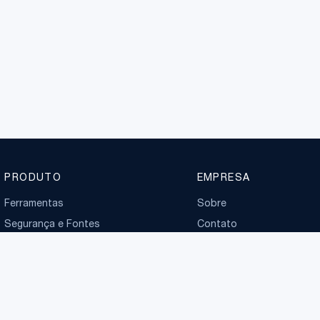
PRODUTO
EMPRESA
Ferramentas
Sobre
Segurança e Fontes
Contato
Planos
Boletim normativo