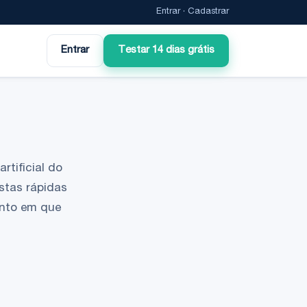
Entrar
·
Cadastrar
Entrar
Testar 14 dias grátis
rtificial do
stas rápidas
ento em que