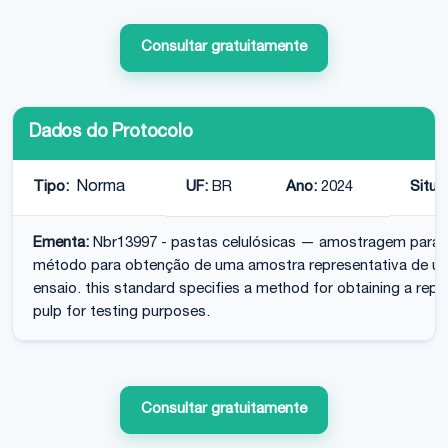
Consultar gratuitamente
Dados do Protocolo
Tipo:
Norma
UF:
BR
Ano:
2024
Situa
Ementa:
Nbr13997 - pastas celulósicas — amostragem para e
método para obtenção de uma amostra representativa de um l
ensaio. this standard specifies a method for obtaining a rep
pulp for testing purposes.
Consultar gratuitamente