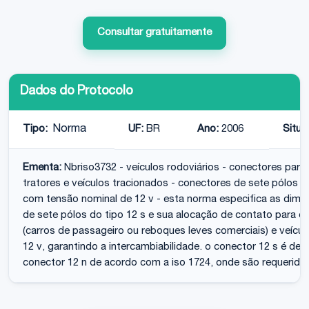
Consultar gratuitamente
Dados do Protocolo
Tipo:
Norma
UF:
BR
Ano:
2006
Situa
Ementa:
Nbriso3732 - veículos rodoviários - conectores para 
tratores e veículos tracionados - conectores de sete pólos ti
com tensão nominal de 12 v - esta norma especifica as dime
de sete pólos do tipo 12 s e sua alocação de contato para co
(carros de passageiro ou reboques leves comerciais) e veíc
12 v, garantindo a intercambiabilidade. o conector 12 s é de
conector 12 n de acordo com a iso 1724, onde são requerido