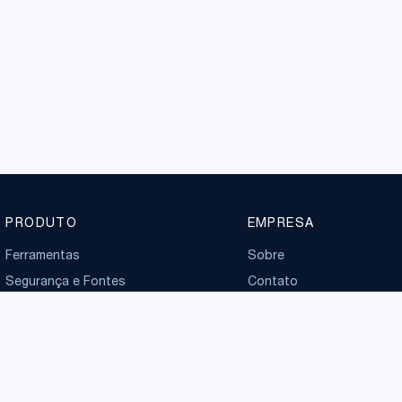
PRODUTO
EMPRESA
Ferramentas
Sobre
Segurança e Fontes
Contato
Planos
Boletim normativo