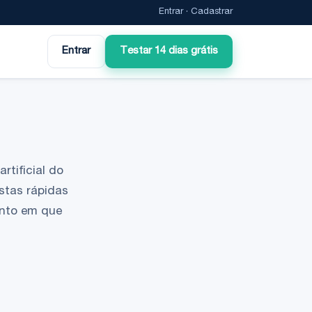
Entrar
·
Cadastrar
Entrar
Testar 14 dias grátis
rtificial do
stas rápidas
ento em que