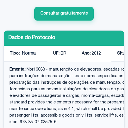
Consultar gratuitamente
Dados do Protocolo
Tipo:
Norma
UF:
BR
Ano:
2012
Situa
Ementa:
Nbr16083 - manutenção de elevadores, escadas rolan
para instruções de manutenção - esta norma especifica os e
preparação das instruções de operações de manutenção, co
fornecidas para as novas instalações de elevadores de passa
elevadores de passageiros e cargas, monta-cargas, escadas ro
standard provides the elements necessary for the preparation
maintenance operations, as in 4.1, which shall be provided fo
passenger lifts, accessible goods only lifts, service lifts, e
isbn: 978-85-07-03575-6