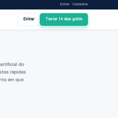
Entrar
·
Cadastrar
Entrar
Testar 14 dias grátis
rtificial do
stas rápidas
ento em que