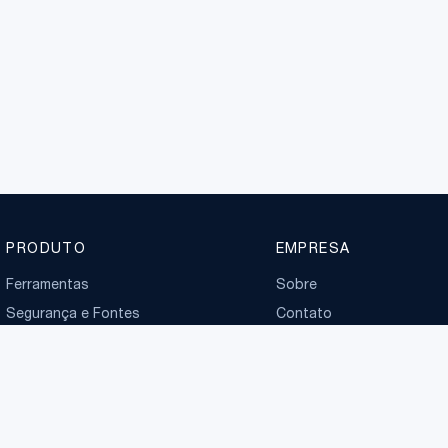
PRODUTO
EMPRESA
Ferramentas
Sobre
Segurança e Fontes
Contato
Planos
Boletim normativo