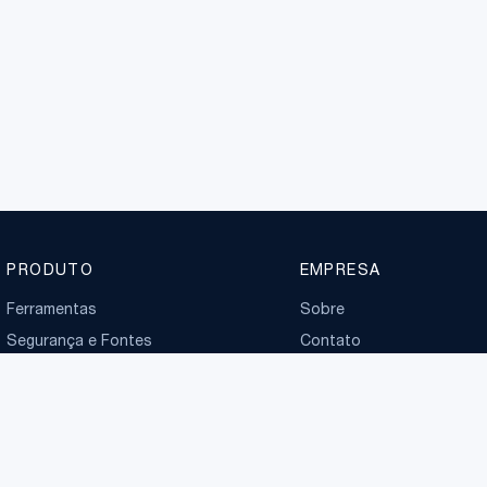
PRODUTO
EMPRESA
Ferramentas
Sobre
Segurança e Fontes
Contato
Planos
Boletim normativo