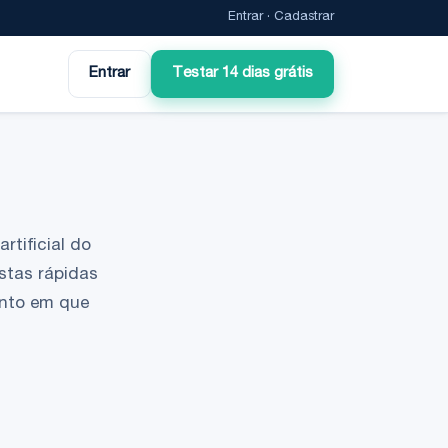
Entrar
·
Cadastrar
Entrar
Testar 14 dias grátis
rtificial do
stas rápidas
ento em que