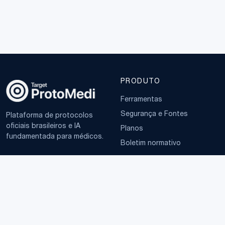
PRODUTO
Ferramentas
Segurança e Fontes
Plataforma de protocolos
oficiais brasileiros e IA
Planos
fundamentada para médicos.
Boletim normativo
EMPRESA
TERMOS
Sobre
Política de Privacidade
Contato
Termos de Uso
LGPD