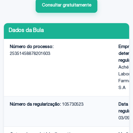
Consultar gratuitamente
Dados da Bula
Número do processo:
Empre
25351458878201603
detent
regular
Aché
Labora
Farmac
S.A
Número da regularização:
105730523
Data d
regular
03/09/