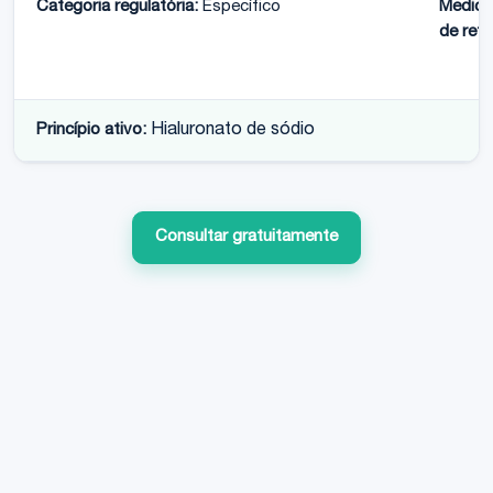
Categoria regulatória:
Específico
Medic
de refe
Princípio ativo:
Hialuronato de sódio
Consultar gratuitamente