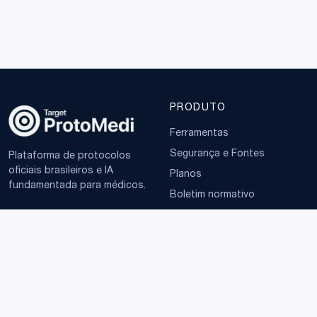
PRODUTO
Ferramentas
Segurança e Fontes
Plataforma de protocolos
oficiais brasileiros e IA
Planos
fundamentada para médicos.
Boletim normativo
EMPRESA
TERMOS
Sobre
Política de Privacidade
Contato
Termos de Uso
LGPD