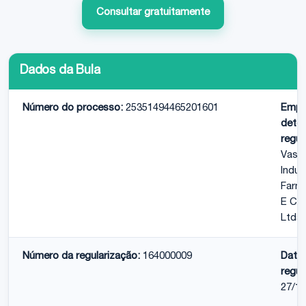
Consultar gratuitamente
Dados da Bula
Número do processo:
25351494465201601
Empr
deten
regul
Vasc
Indus
Farm
E Co
Ltda
Número da regularização:
164000009
Data
regul
27/11