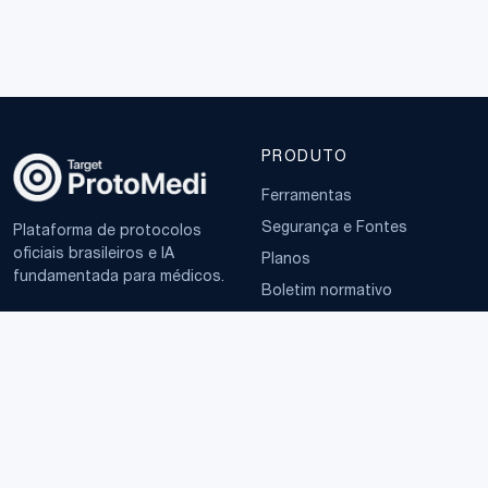
PRODUTO
Ferramentas
Segurança e Fontes
Plataforma de protocolos
oficiais brasileiros e IA
Planos
fundamentada para médicos.
Boletim normativo
EMPRESA
TERMOS
Sobre
Política de Privacidade
Contato
Termos de Uso
LGPD