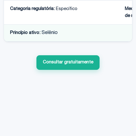
Categoria regulatória:
Específico
Medi
de re
Princípio ativo:
Selênio
Consultar gratuitamente