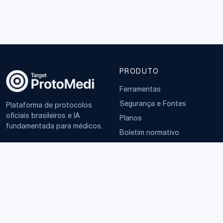
PRODUTO
Ferramentas
Segurança e Fontes
Plataforma de protocolos
oficiais brasileiros e IA
Planos
fundamentada para médicos.
Boletim normativo
EMPRESA
TERMOS
Sobre
Política de Privacidade
Contato
Termos de Uso
LGPD