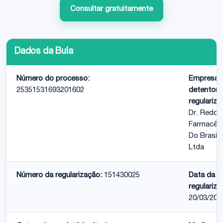
Consultar gratuitamente
Dados da Bula
Número do processo:
Empresa
25351531693201602
detentora
regulariza
Dr. Reddy
Farmacêut
Do Brasil
Ltda
Número da regularização:
151430025
Data da
regulariza
20/03/201