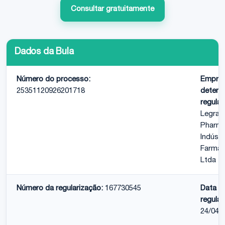
Consultar gratuitamente
Dados da Bula
Número do processo:
Empre
25351120926201718
detent
regular
Legran
Pharm
Indústr
Farmac
Ltda
Número da regularização:
167730545
Data d
regular
24/04/