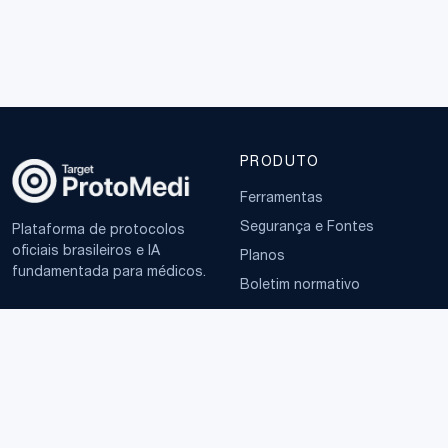
PRODUTO
Ferramentas
Segurança e Fontes
Plataforma de protocolos
oficiais brasileiros e IA
Planos
fundamentada para médicos.
Boletim normativo
EMPRESA
TERMOS
Sobre
Política de Privacidade
Contato
Termos de Uso
LGPD