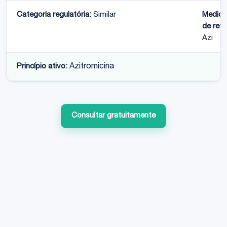
Categoria regulatória:
Similar
Medic
de refe
Azi
Princípio ativo:
Azitromicina
Consultar gratuitamente