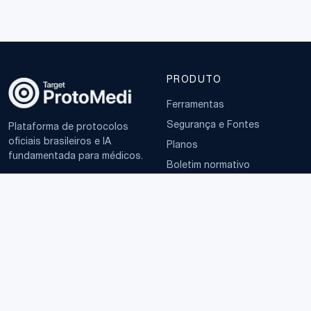
PRODUTO
Ferramentas
Segurança e Fontes
Plataforma de protocolos
oficiais brasileiros e IA
Planos
fundamentada para médicos.
Boletim normativo
EMPRESA
TERMOS
Sobre
Política de Privacidade
Contato
Termos de Uso
LGPD