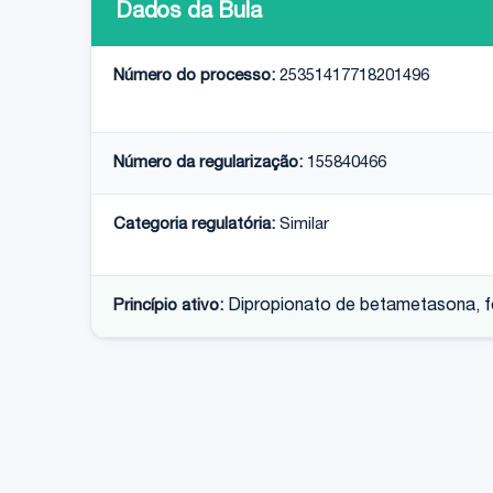
Dados da Bula
Número do processo:
25351417718201496
Número da regularização:
155840466
Categoria regulatória:
Similar
Princípio ativo:
Dipropionato de betametasona, 