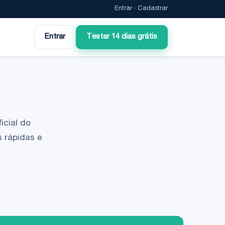
Entrar
·
Cadastrar
Entrar
Testar 14 dias grátis
icial do
 rápidas e