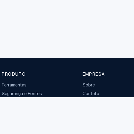
PRODUTO
EMPRESA
Ferramentas
Sobre
Segurança e Fontes
Contato
Planos
Boletim normativo