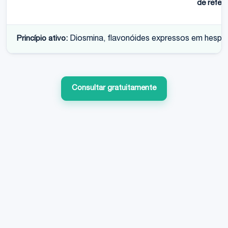
de referê
Princípio ativo:
Diosmina, flavonóides expressos em hesper
Consultar gratuitamente