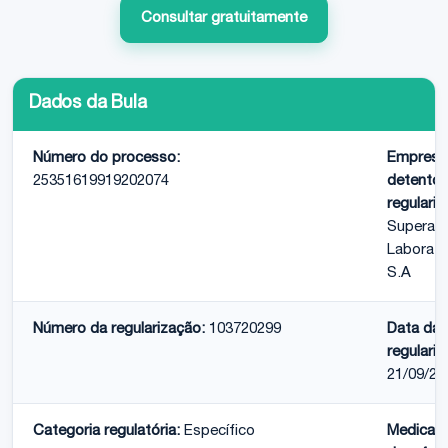
Consultar gratuitamente
Dados da Bula
Número do processo:
Empresa
25351619919202074
detentor
regulariz
Supera 
Laborató
S.A
Número da regularização:
103720299
Data da
regulariz
21/09/20
Categoria regulatória:
Específico
Medicam