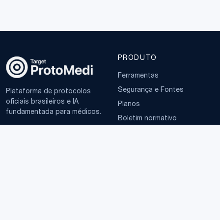
PRODUTO
Ferramentas
Segurança e Fontes
Plataforma de protocolos
oficiais brasileiros e IA
Planos
fundamentada para médicos.
Boletim normativo
EMPRESA
TERMOS
Sobre
Política de Privacidade
Contato
Termos de Uso
LGPD