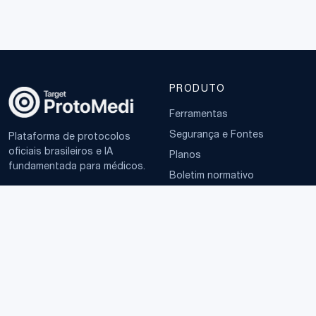
PRODUTO
Ferramentas
Segurança e Fontes
Plataforma de protocolos
oficiais brasileiros e IA
Planos
fundamentada para médicos.
Boletim normativo
EMPRESA
TERMOS
Sobre
Política de Privacidade
Contato
Termos de Uso
LGPD