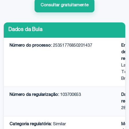
Consultar gratuitamente
Dados da Bula
Número do processo:
25351776850201437
Emp
det
regu
Lab
Teu
Bras
Número da regularização:
103700653
Dat
regu
28/
Categoria regulatória:
Similar
Med