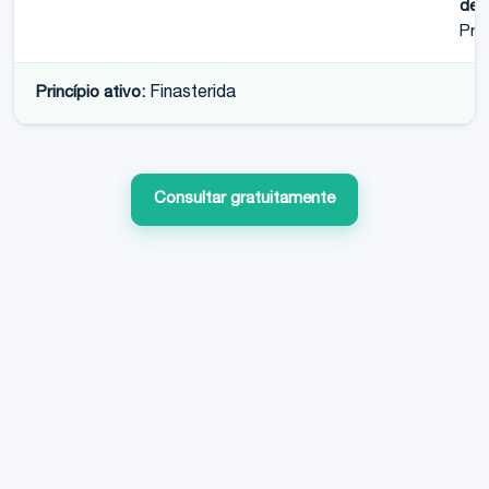
de r
Pro
Princípio ativo:
Finasterida
Consultar gratuitamente