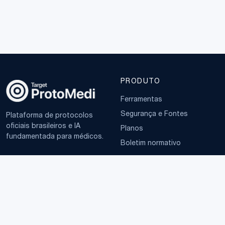
PRODUTO
Ferramentas
Segurança e Fontes
Plataforma de protocolos
oficiais brasileiros e IA
Planos
fundamentada para médicos.
Boletim normativo
EMPRESA
TERMOS
Sobre
Política de Privacidade
Contato
Termos de Uso
LGPD