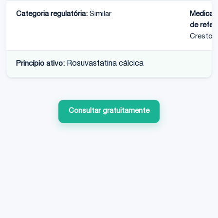
Categoria regulatória:
Similar
Medica
de refer
Crestor
Princípio ativo:
Rosuvastatina cálcica
Consultar gratuitamente