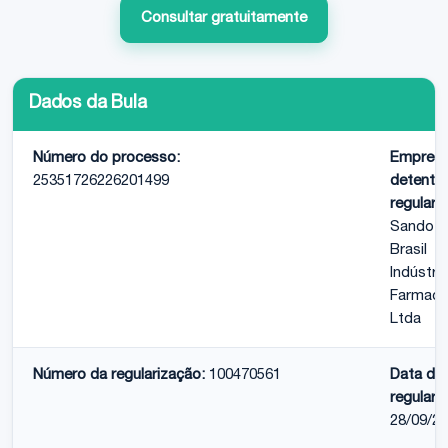
Consultar gratuitamente
Dados da Bula
Número do processo:
Empres
25351726226201499
detento
regulari
Sandoz
Brasil
Indústria
Farmacê
Ltda
Número da regularização:
100470561
Data da
regulari
28/09/2