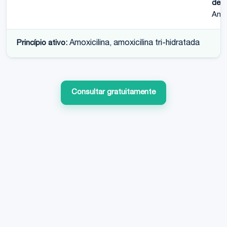
de r
Amo
Princípio ativo:
Amoxicilina, amoxicilina tri-hidratada
Consultar gratuitamente