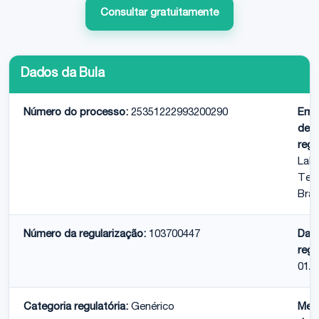
Consultar gratuitamente
Dados da Bula
Número do processo:
25351222993200290
Emp
dete
regu
Labo
Teu
Bras
Número da regularização:
103700447
Dat
regu
01/0
Categoria regulatória:
Genérico
Med