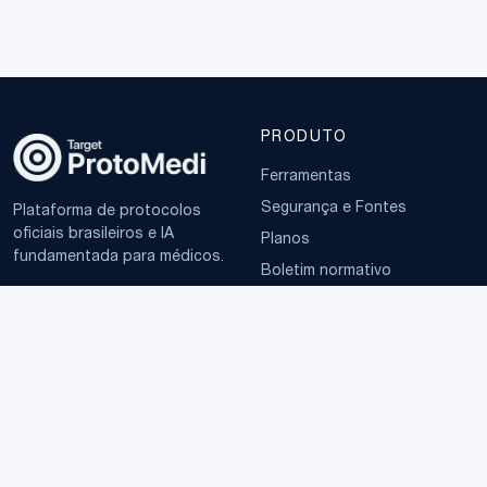
PRODUTO
Ferramentas
Segurança e Fontes
Plataforma de protocolos
oficiais brasileiros e IA
Planos
fundamentada para médicos.
Boletim normativo
EMPRESA
TERMOS
Sobre
Política de Privacidade
Contato
Termos de Uso
LGPD